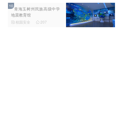
10
青海玉树州民族高级中学
地震教育馆
校园安全
207

