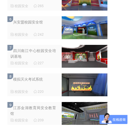
校园安全
265


6
兴安盟校园安全馆
校园安全
242


7
四川南江中心校园安全培
训基地
校园安全
227


8
模拟灭火考试系统
校园安全
220


9
江苏金湖教育局安全教育
馆
校园安全
209

