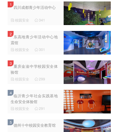
1
四川成都青少年活动中心
校园安全
341


2
东高地青少年活动中心地
震馆
校园安全
301


3
重庆金渝中学校园安全体
验馆
校园安全
299


4
临沂青少年社会实践基地
生命安全体验馆
校园安全
291


5
德州十中校园安全教育馆