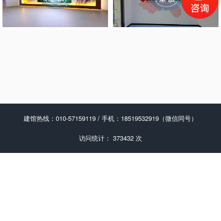
建馆热线：010-57159119 / 手机：18519532919（微信同号）
访问统计： 373432 次